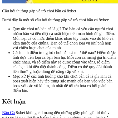
Câu hỏi thường gặp về trò chơi bắn cá 8xbet
Dưới đây là một số câu hỏi thường gặp về trò chơi bắn cá 8xbet:
Quy tắc chơi trò bắn cá là gì? Trò bắn cá yêu cầu người chơi
nhắm bắn và tiêu diệt cá xuất hiện trên màn hình để ghi điểm.
Mỗi loại cá có mức điểm khác nhau tùy thuộc vào độ khó và
kích thước của chúng. Bạn có thể chọn loại vũ khí phù hợp
với chiến lược chơi của mình.
Cách tính điểm trong trò chơi bắn cá như thế nào? Điểm được
tính dựa trên loại cá bạn bắn hạ. Mỗi con cá mang giá trị điểm
khác nhau, và số điểm này sẽ được cộng vào tổng số điểm
của bạn khi tiêu diệt thành công. Điểm có thể quy đổi thành
tiền thưởng hoặc dùng để nâng cấp vũ khí.
Mẹo xử lý các tình huống khó khi chơi bắn cá là gì? Khi cá
boss xuất hiện hãy tập trung sức mạnh của bạn vào việc bắn
boss với các vũ khí mạnh nhất để tối ưu hóa cơ hội giành
điểm lớn.
Kết luận
Bắn Cá
8xbet không chỉ mang đến những giây phút giải trí thú vị
mà còn là một thử thách đầy hấp dẫn cho những ai yêu thích sự