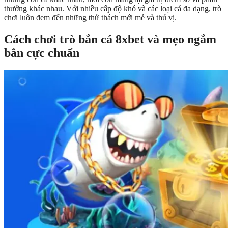
thưởng khác nhau. Với nhiều cấp độ khó và các loại cá đa dạng, trò
chơi luôn đem đến những thử thách mới mẻ và thú vị.
Cách chơi trò bắn cá 8xbet và mẹo ngắm
bắn cực chuẩn