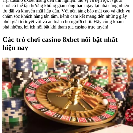
Tại Casino 8xbet mang đến trải nghiệm thú vị và tiện lợi. Người
chơi có thể tận hưởng không gian sòng bạc ngay tại nhà cùng nhiều
ưu đãi và khuyến mãi hấp dẫn. Với nền tảng bảo mật cao và dịch vụ
chăm sóc khách hàng tận tâm, kênh cam kết mang đến những giây
phút giải trí tuyệt vời và an toàn cho người chơi. Hãy cùng khám
phá những lợi ích nổi bật khi tham gia casino trực tuyến!
Các trò chơi casino 8xbet nổi bật nhất
hiện nay