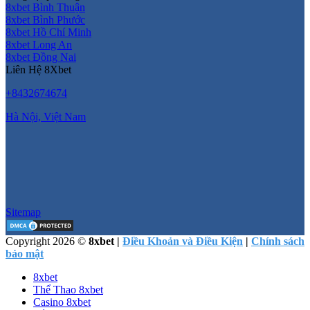
8xbet Bình Thuận
8xbet Bình Phước
8xbet Hồ Chí Minh
8xbet Long An
8xbet Đồng Nai
Liên Hệ 8Xbet
+8432674674
Hà Nội, Việt Nam
Sitemap
Copyright 2026 ©
8xbet |
Điều Khoản và Điều Kiện
|
Chính sách
bảo mật
8xbet
Thể Thao 8xbet
Casino 8xbet