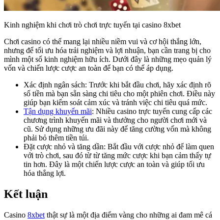
Kinh nghiệm khi chơi trò chơi trực tuyến tại casino 8xbet
Chơi casino có thể mang lại nhiều niềm vui và cơ hội thắng lớn,
nhưng để tối ưu hóa trải nghiệm và lợi nhuận, bạn cần trang bị cho
mình một số kinh nghiệm hữu ích. Dưới đây là những mẹo quản lý
vốn và chiến lược cược an toàn để bạn có thể áp dụng.
Xác định ngân sách: Trước khi bắt đầu chơi, hãy xác định rõ
số tiền mà bạn sẵn sàng chi tiêu cho một phiên chơi. Điều này
giúp bạn kiểm soát cảm xúc và tránh việc chi tiêu quá mức.
Tận dụng khuyến mãi
: Nhiều casino trực tuyến cung cấp các
chương trình khuyến mãi và thưởng cho người chơi mới và
cũ. Sử dụng những ưu đãi này để tăng cường vốn mà không
phải bỏ thêm tiền túi.
Đặt cược nhỏ và tăng dần: Bắt đầu với cược nhỏ để làm quen
với trò chơi, sau đó từ từ tăng mức cược khi bạn cảm thấy tự
tin hơn. Đây là một chiến lược cược an toàn và giúp tối ưu
hóa thắng lợi.
Kết luận
Casino
8xbet
thật sự là một địa điểm vàng cho những ai đam mê cá