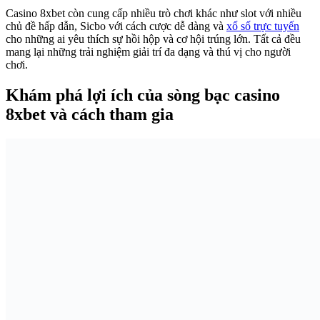
Casino 8xbet còn cung cấp nhiều trò chơi khác như slot với nhiều
chủ đề hấp dẫn, Sicbo với cách cược dễ dàng và
xổ số trực tuyến
cho những ai yêu thích sự hồi hộp và cơ hội trúng lớn. Tất cả đều
mang lại những trải nghiệm giải trí đa dạng và thú vị cho người
chơi.
Khám phá lợi ích của sòng bạc casino
8xbet và cách tham gia