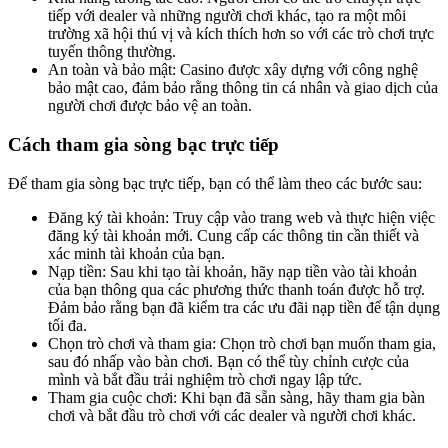
tiếp với dealer và những người chơi khác, tạo ra một môi
trường xã hội thú vị và kích thích hơn so với các trò chơi trực
tuyến thông thường.
An toàn và bảo mật: Casino được xây dựng với công nghệ
bảo mật cao, đảm bảo rằng thông tin cá nhân và giao dịch của
người chơi được bảo vệ an toàn.
Cách tham gia sòng bạc trực tiếp
Để tham gia sòng bạc trực tiếp, bạn có thể làm theo các bước sau:
Đăng ký tài khoản: Truy cập vào trang web và thực hiện việc
đăng ký tài khoản mới. Cung cấp các thông tin cần thiết và
xác minh tài khoản của bạn.
Nạp tiền: Sau khi tạo tài khoản, hãy nạp tiền vào tài khoản
của bạn thông qua các phương thức thanh toán được hỗ trợ.
Đảm bảo rằng bạn đã kiểm tra các ưu đãi nạp tiền để tận dụng
tối đa.
Chọn trò chơi và tham gia: Chọn trò chơi bạn muốn tham gia,
sau đó nhấp vào bàn chơi. Bạn có thể tùy chỉnh cược của
mình và bắt đầu trải nghiệm trò chơi ngay lập tức.
Tham gia cuộc chơi: Khi bạn đã sẵn sàng, hãy tham gia bàn
chơi và bắt đầu trò chơi với các dealer và người chơi khác.