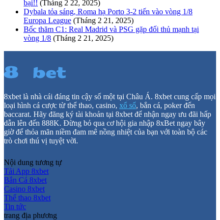
bại!!
(Tháng 2 22, 2025)
Dybala tỏa sáng, Roma hạ Porto 3-2 tiến vào vòng 1/8
Europa League
(Tháng 2 21, 2025)
Bốc thăm C1: Real Madrid và PSG gặp đối thủ mạnh tại
vòng 1/8
(Tháng 2 21, 2025)
8xbet là nhà cái đáng tin cậy số một tại Châu Á. 8xbet cung cấp mọi
loại hình cá cược từ thể thao, casino,
xổ số
, bắn cá, poker đến
baccarat. Hãy đăng ký tài khoản tại 8xbet để nhận ngay ưu đãi hấp
dẫn lên đến 888K. Đừng bỏ qua cơ hội gia nhập 8xBet ngay bây
giờ để thỏa mãn niềm đam mê nồng nhiệt của bạn với toàn bộ các
trò chơi thú vị tuyệt vời.
Nội dung tương tự
Tải App 8xbet
Bắn Cá 8xbet
Casino 8xbet
Thể thao 8xbet
Tin tức
trang địa phương