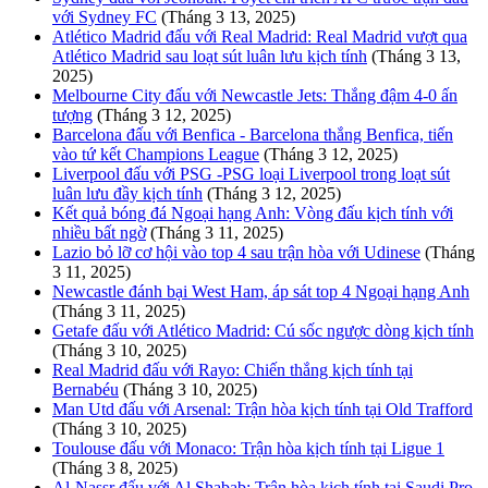
với Sydney FC
(Tháng 3 13, 2025)
Atlético Madrid đấu với Real Madrid: Real Madrid vượt qua
Atlético Madrid sau loạt sút luân lưu kịch tính
(Tháng 3 13,
2025)
Melbourne City đấu với Newcastle Jets: Thắng đậm 4-0 ấn
tượng
(Tháng 3 12, 2025)
Barcelona đấu với Benfica - Barcelona thắng Benfica, tiến
vào tứ kết Champions League
(Tháng 3 12, 2025)
Liverpool đấu với PSG -PSG loại Liverpool trong loạt sút
luân lưu đầy kịch tính
(Tháng 3 12, 2025)
Kết quả bóng đá Ngoại hạng Anh: Vòng đấu kịch tính với
nhiều bất ngờ
(Tháng 3 11, 2025)
Lazio bỏ lỡ cơ hội vào top 4 sau trận hòa với Udinese
(Tháng
3 11, 2025)
Newcastle đánh bại West Ham, áp sát top 4 Ngoại hạng Anh
(Tháng 3 11, 2025)
Getafe đấu với Atlético Madrid: Cú sốc ngược dòng kịch tính
(Tháng 3 10, 2025)
Real Madrid đấu với Rayo: Chiến thắng kịch tính tại
Bernabéu
(Tháng 3 10, 2025)
Man Utd đấu với Arsenal: Trận hòa kịch tính tại Old Trafford
(Tháng 3 10, 2025)
Toulouse đấu với Monaco: Trận hòa kịch tính tại Ligue 1
(Tháng 3 8, 2025)
Al-Nassr đấu với Al Shabab: Trận hòa kịch tính tại Saudi Pro