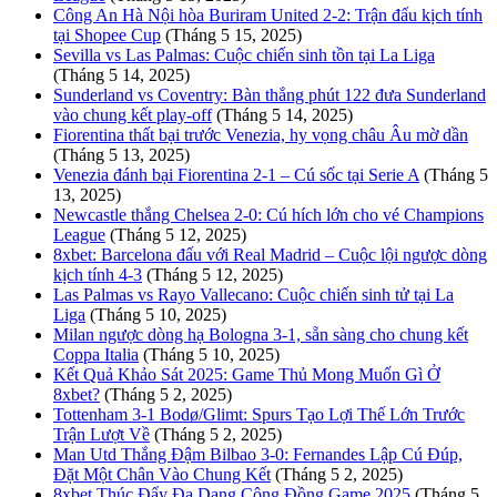
Công An Hà Nội hòa Buriram United 2-2: Trận đấu kịch tính
tại Shopee Cup
(Tháng 5 15, 2025)
Sevilla vs Las Palmas: Cuộc chiến sinh tồn tại La Liga
(Tháng 5 14, 2025)
Sunderland vs Coventry: Bàn thắng phút 122 đưa Sunderland
vào chung kết play-off
(Tháng 5 14, 2025)
Fiorentina thất bại trước Venezia, hy vọng châu Âu mờ dần
(Tháng 5 13, 2025)
Venezia đánh bại Fiorentina 2-1 – Cú sốc tại Serie A
(Tháng 5
13, 2025)
Newcastle thắng Chelsea 2-0: Cú hích lớn cho vé Champions
League
(Tháng 5 12, 2025)
8xbet: Barcelona đấu với Real Madrid – Cuộc lội ngược dòng
kịch tính 4-3
(Tháng 5 12, 2025)
Las Palmas vs Rayo Vallecano: Cuộc chiến sinh tử tại La
Liga
(Tháng 5 10, 2025)
Milan ngược dòng hạ Bologna 3-1, sẵn sàng cho chung kết
Coppa Italia
(Tháng 5 10, 2025)
Kết Quả Khảo Sát 2025: Game Thủ Mong Muốn Gì Ở
8xbet?
(Tháng 5 2, 2025)
Tottenham 3-1 Bodø/Glimt: Spurs Tạo Lợi Thế Lớn Trước
Trận Lượt Về
(Tháng 5 2, 2025)
Man Utd Thắng Đậm Bilbao 3-0: Fernandes Lập Cú Đúp,
Đặt Một Chân Vào Chung Kết
(Tháng 5 2, 2025)
8xbet Thúc Đẩy Đa Dạng Cộng Đồng Game 2025
(Tháng 5