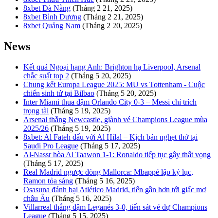
8xbet Đà Nẵng
(Tháng 2 21, 2025)
8xbet Bình Dương
(Tháng 2 21, 2025)
8xbet Quảng Nam
(Tháng 2 20, 2025)
News
Kết quả Ngoại hạng Anh: Brighton hạ Liverpool, Arsenal
chắc suất top 2
(Tháng 5 20, 2025)
Chung kết Europa League 2025: MU vs Tottenham - Cuộc
chiến sinh tử tại Bilbao
(Tháng 5 20, 2025)
Inter Miami thua đậm Orlando City 0-3 – Messi chỉ trích
trọng tài
(Tháng 5 19, 2025)
Arsenal thắng Newcastle, giành vé Champions League mùa
2025/26
(Tháng 5 19, 2025)
8xbet: Al Fateh đấu với Al Hilal – Kịch bản nghẹt thở tại
Saudi Pro League
(Tháng 5 17, 2025)
Al-Nassr hòa Al Taawon 1-1: Ronaldo tiếp tục gây thất vọng
(Tháng 5 17, 2025)
Real Madrid ngược dòng Mallorca: Mbappé lập kỷ lục,
Ramon tỏa sáng
(Tháng 5 16, 2025)
Osasuna đánh bại Atlético Madrid, tiến gần hơn tới giấc mơ
châu Âu
(Tháng 5 16, 2025)
Villarreal thắng đậm Leganés 3-0, tiến sát vé dự Champions
League
(Tháng 5 15, 2025)