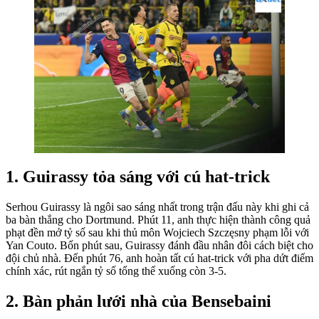
1. Guirassy tỏa sáng với cú hat-trick
Serhou Guirassy là ngôi sao sáng nhất trong trận đấu này khi ghi cả
ba bàn thắng cho Dortmund. Phút 11, anh thực hiện thành công quả
phạt đền mở tỷ số sau khi thủ môn Wojciech Szczęsny phạm lỗi với
Yan Couto. Bốn phút sau, Guirassy đánh đầu nhân đôi cách biệt cho
đội chủ nhà. Đến phút 76, anh hoàn tất cú hat-trick với pha dứt điểm
chính xác, rút ngắn tỷ số tổng thể xuống còn 3-5.
2. Bàn phản lưới nhà của Bensebaini