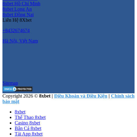
8xbet Hồ Chí Minh
8xbet Long An
8xbet Đồng Nai
Liên Hệ 8Xbet
+8432674674
Hà Nội, Việt Nam
Sitemap
Copyright 2026 ©
8xbet |
Điều Khoản và Điều Kiện
|
Chính sách
bảo mật
8xbet
Thể Thao 8xbet
Casino 8xbet
Bắn Cá 8xbet
Tải App 8xbet