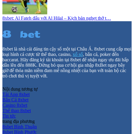
8xbet: Al Fateh đấu với Al Hilal – Kịch bản nghẹt thở t…
8xbet là nhà cái đáng tin cậy số một tại Châu Á. 8xbet cung cấp mọi
loại hình cá cược từ thể thao, casino,
xổ số
, bắn cá, poker đến
baccarat. Hãy đăng ký tài khoản tại 8xbet để nhận ngay ưu đãi hấp
dẫn lên đến 888K. Đừng bỏ qua cơ hội gia nhập 8xBet ngay bây
giờ để thỏa mãn niềm đam mê nồng nhiệt của bạn với toàn bộ các
trò chơi thú vị tuyệt vời.
Nội dung tương tự
Tải App 8xbet
Bắn Cá 8xbet
Casino 8xbet
Thể thao 8xbet
Tin tức
trang địa phương
8xbet Bình Thuận
8xbet Bình Phước