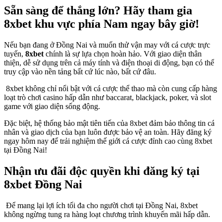
Sẵn sàng để thắng lớn? Hãy tham gia
8xbet khu vực phía Nam ngay bây giờ!
Nếu bạn đang ở Đồng Nai và muốn thử vận may với cá cược trực
tuyến,
8xbet
chính là sự lựa chọn hoàn hảo. Với giao diện thân
thiện, dễ sử dụng trên cả máy tính và điện thoại di động, bạn có thể
truy cập vào nền tảng bất cứ lúc nào, bất cứ đâu.
8xbet không chỉ nổi bật với cá cược thể thao mà còn cung cấp hàng
loạt trò chơi casino hấp dẫn như baccarat, blackjack, poker, và slot
game với giao diện sống động.
Đặc biệt, hệ thống bảo mật tiên tiến của 8xbet đảm bảo thông tin cá
nhân và giao dịch của bạn luôn được bảo vệ an toàn. Hãy đăng ký
ngay hôm nay để trải nghiệm thế giới cá cược đỉnh cao cùng 8xbet
tại Đồng Nai!
Nhận ưu đãi độc quyền khi đăng ký tại
8xbet Đồng Nai
Để mang lại lợi ích tối đa cho người chơi tại Đồng Nai, 8xbet
không ngừng tung ra hàng loạt chương trình khuyến mãi hấp dẫn.