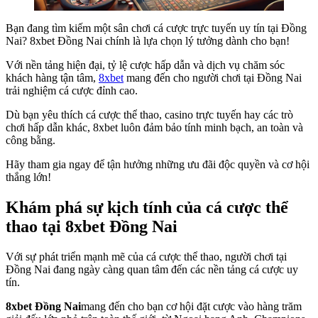
Bạn đang tìm kiếm một sân chơi cá cược trực tuyến uy tín tại Đồng
Nai? 8xbet Đồng Nai chính là lựa chọn lý tưởng dành cho bạn!
Với nền tảng hiện đại, tỷ lệ cược hấp dẫn và dịch vụ chăm sóc
khách hàng tận tâm,
8xbet
mang đến cho người chơi tại Đồng Nai
trải nghiệm cá cược đỉnh cao.
Dù bạn yêu thích cá cược thể thao, casino trực tuyến hay các trò
chơi hấp dẫn khác, 8xbet luôn đảm bảo tính minh bạch, an toàn và
công bằng.
Hãy tham gia ngay để tận hưởng những ưu đãi độc quyền và cơ hội
thắng lớn!
Khám phá sự kịch tính của cá cược thể
thao tại 8xbet Đồng Nai
Với sự phát triển mạnh mẽ của cá cược thể thao, người chơi tại
Đồng Nai đang ngày càng quan tâm đến các nền tảng cá cược uy
tín.
8xbet Đồng Nai
mang đến cho bạn cơ hội đặt cược vào hàng trăm