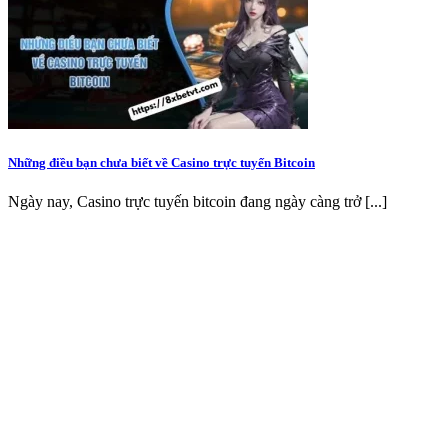
Những điều bạn chưa biết về Casino trực tuyến Bitcoin
Ngày nay, Casino trực tuyến bitcoin đang ngày càng trở [...]