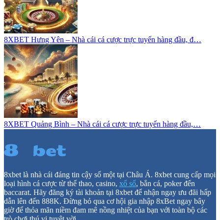
8XBET Hưng Yên – Nhà cái cá cược trực tuyến hàng đầu, đ…
8XBET Quảng Bình – Nhà cái cá cược trực tuyến hàng đầu,…
8xbet là nhà cái đáng tin cậy số một tại Châu Á. 8xbet cung cấp mọi
loại hình cá cược từ thể thao, casino,
xổ số
, bắn cá, poker đến
baccarat. Hãy đăng ký tài khoản tại 8xbet để nhận ngay ưu đãi hấp
dẫn lên đến 888K. Đừng bỏ qua cơ hội gia nhập 8xBet ngay bây
giờ để thỏa mãn niềm đam mê nồng nhiệt của bạn với toàn bộ các
trò chơi thú vị tuyệt vời.