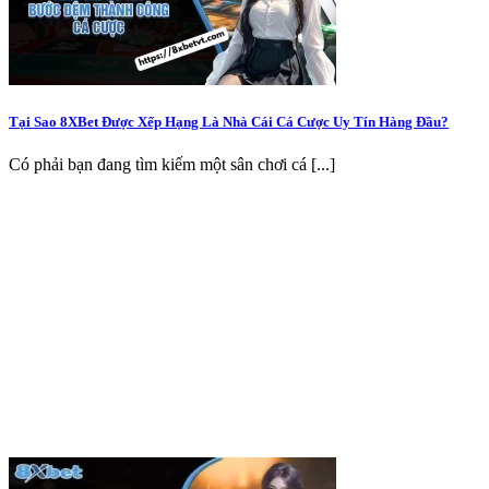
Tại Sao 8XBet Được Xếp Hạng Là Nhà Cái Cá Cược Uy Tín Hàng Đầu?
Có phải bạn đang tìm kiếm một sân chơi cá [...]