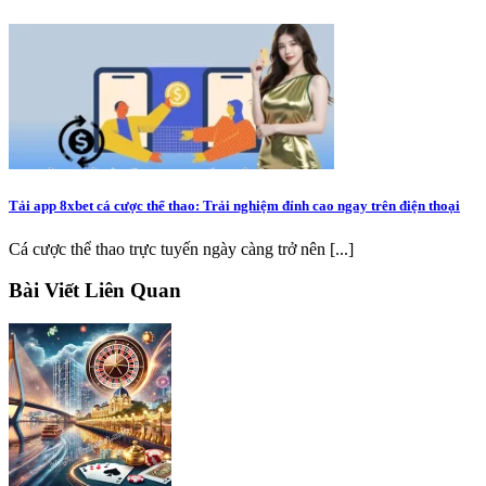
Tải app 8xbet cá cược thể thao: Trải nghiệm đỉnh cao ngay trên điện thoại
Cá cược thể thao trực tuyến ngày càng trở nên [...]
Bài Viết Liên Quan