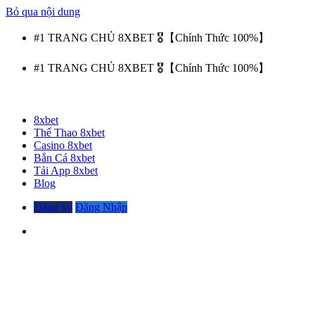
Bỏ qua nội dung
#1 TRANG CHỦ 8XBET 🎖️【Chính Thức 100%】
#1 TRANG CHỦ 8XBET 🎖️【Chính Thức 100%】
8xbet
Thể Thao 8xbet
Casino 8xbet
Bắn Cá 8xbet
Tải App 8xbet
Blog
Đăng ký
Đăng Nhập