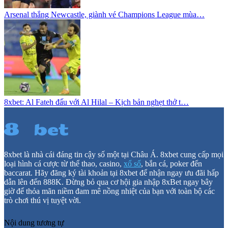
Arsenal thắng Newcastle, giành vé Champions League mùa…
8xbet: Al Fateh đấu với Al Hilal – Kịch bản nghẹt thở t…
8xbet là nhà cái đáng tin cậy số một tại Châu Á. 8xbet cung cấp mọi
loại hình cá cược từ thể thao, casino,
xổ số
, bắn cá, poker đến
baccarat. Hãy đăng ký tài khoản tại 8xbet để nhận ngay ưu đãi hấp
dẫn lên đến 888K. Đừng bỏ qua cơ hội gia nhập 8xBet ngay bây
giờ để thỏa mãn niềm đam mê nồng nhiệt của bạn với toàn bộ các
trò chơi thú vị tuyệt vời.
Nội dung tương tự