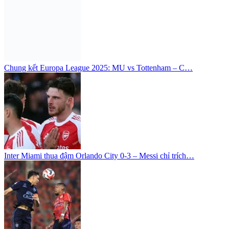
Chung kết Europa League 2025: MU vs Tottenham – C…
Inter Miami thua đậm Orlando City 0-3 – Messi chỉ trích…