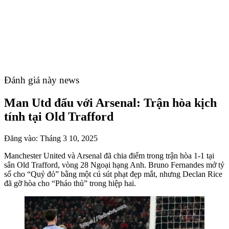
Đánh giá này news
Man Utd đấu với Arsenal: Trận hòa kịch
tính tại Old Trafford
Đăng vào:
Tháng 3 10, 2025
Manchester United và Arsenal đã chia điểm trong trận hòa 1-1 tại
sân Old Trafford, vòng 28 Ngoại hạng Anh. Bruno Fernandes mở tỷ
số cho “Quỷ đỏ” bằng một cú sút phạt đẹp mắt, nhưng Declan Rice
đã gỡ hòa cho “Pháo thủ” trong hiệp hai.