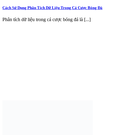
Cách Sử Dụng Phân Tích Dữ Liệu Trong Cá Cược Bóng Đá
Phân tích dữ liệu trong cá cược bóng đá là [...]