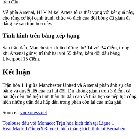
trận đấu.
Về phía Arsenal, HLV Mikel Arteta tỏ ra thất vọng với kết quả này,
cho rằng cơ hội cạnh tranh chức vô địch của đội bóng đã giảm đi
đáng kể sau trận hòa này.
Tình hình trên bảng xếp hạng
Sau trận đấu, Manchester United đứng thứ 14 với 34 điểm, trong
khi Arsenal giữ vị trí thứ hai với 55 điểm, kém đội đầu bảng
Liverpool 15 điểm.
Kết luận
Trận hòa 1-1 giữa Manchester United và Arsenal phản ánh sự cân
bằng và quyết liệt của cả hai đội. Dù không giành trọn 3 điểm, cả
hai đội đều thể hiện tinh thần thi đấu cao và hứa hẹn sẽ tiếp tục cống
hiến những trận đấu hấp dẫn trong phần còn lại của mùa giải.
Source:-
vnexpress.net
Toulouse đấu với Monaco: Trận hòa kịch tính tại Ligue 1
Real Madrid đấu với Rayo: Chiến thắng kịch tính tại Bernabéu