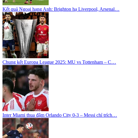
Kết quả Ngoại hạng Anh: Brighton hạ Liverpool, Arsenal…
Chung kết Europa League 2025: MU vs Tottenham – C…
Inter Miami thua đậm Orlando City 0-3 – Messi chỉ trích…