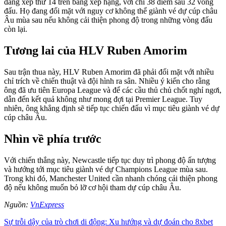
đang xếp thứ 14 trên bảng xếp hạng, với chỉ 38 điểm sau 32 vòng
đấu. Họ đang đối mặt với nguy cơ không thể giành vé dự cúp châu
Âu mùa sau nếu không cải thiện phong độ trong những vòng đấu
còn lại.
Tương lai của HLV Ruben Amorim
Sau trận thua này, HLV Ruben Amorim đã phải đối mặt với nhiều
chỉ trích về chiến thuật và đội hình ra sân. Nhiều ý kiến cho rằng
ông đã ưu tiên Europa League và để các cầu thủ chủ chốt nghỉ ngơi,
dẫn đến kết quả không như mong đợi tại Premier League. Tuy
nhiên, ông khẳng định sẽ tiếp tục chiến đấu vì mục tiêu giành vé dự
cúp châu Âu.​
Nhìn về phía trước
Với chiến thắng này, Newcastle tiếp tục duy trì phong độ ấn tượng
và hướng tới mục tiêu giành vé dự Champions League mùa sau.
Trong khi đó, Manchester United cần nhanh chóng cải thiện phong
độ nếu không muốn bỏ lỡ cơ hội tham dự cúp châu Âu.
Nguồn:
VnExpress
Sự trỗi dậy của trò chơi di động: Xu hướng và dự đoán cho 8xbet