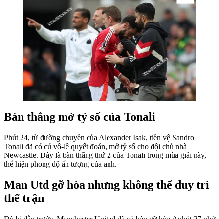
Bàn thắng mở tỷ số của Tonali
Phút 24, từ đường chuyền của Alexander Isak, tiền vệ Sandro
Tonali đã có cú vô-lê quyết đoán, mở tỷ số cho đội chủ nhà
Newcastle. Đây là bàn thắng thứ 2 của Tonali trong mùa giải này,
thể hiện phong độ ấn tượng của anh.
Man Utd gỡ hòa nhưng không thể duy trì
thế trận
Dù bị dẫn trước, Manchester United đã có bàn gỡ hòa ở phút 37 nhờ