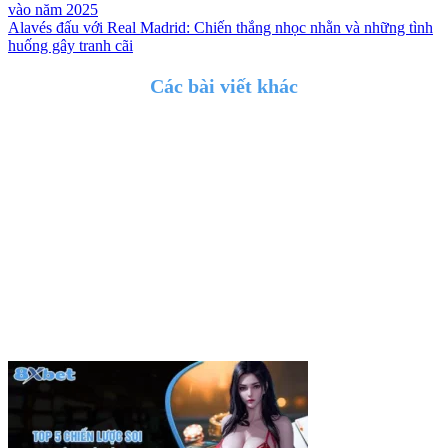
vào năm 2025
Alavés đấu với Real Madrid: Chiến thắng nhọc nhằn và những tình
huống gây tranh cãi
Các bài viết khác