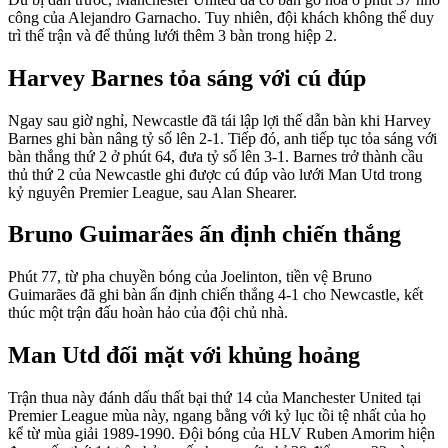
công của Alejandro Garnacho. Tuy nhiên, đội khách không thể duy
trì thế trận và để thủng lưới thêm 3 bàn trong hiệp 2.​
Harvey Barnes tỏa sáng với cú đúp
Ngay sau giờ nghỉ, Newcastle đã tái lập lợi thế dẫn bàn khi Harvey
Barnes ghi bàn nâng tỷ số lên 2-1. Tiếp đó, anh tiếp tục tỏa sáng với
bàn thắng thứ 2 ở phút 64, đưa tỷ số lên 3-1. Barnes trở thành cầu
thủ thứ 2 của Newcastle ghi được cú đúp vào lưới Man Utd trong
kỷ nguyên Premier League, sau Alan Shearer.
Bruno Guimarães ấn định chiến thắng
Phút 77, từ pha chuyền bóng của Joelinton, tiền vệ Bruno
Guimarães đã ghi bàn ấn định chiến thắng 4-1 cho Newcastle, kết
thúc một trận đấu hoàn hảo của đội chủ nhà.​
Man Utd đối mặt với khủng hoảng
Trận thua này đánh dấu thất bại thứ 14 của Manchester United tại
Premier League mùa này, ngang bằng với kỷ lục tồi tệ nhất của họ
kể từ mùa giải 1989-1990. Đội bóng của HLV Ruben Amorim hiện