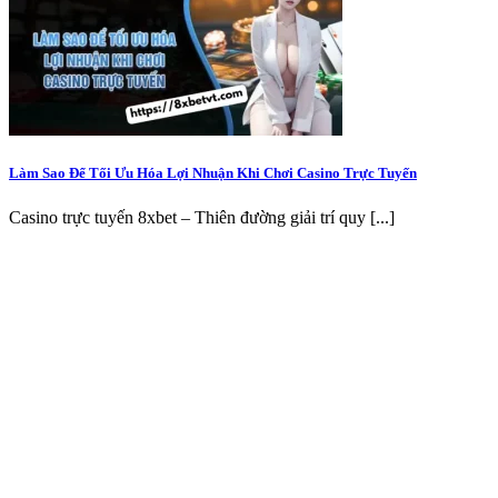
Làm Sao Để Tối Ưu Hóa Lợi Nhuận Khi Chơi Casino Trực Tuyến
Casino trực tuyến 8xbet – Thiên đường giải trí quy [...]