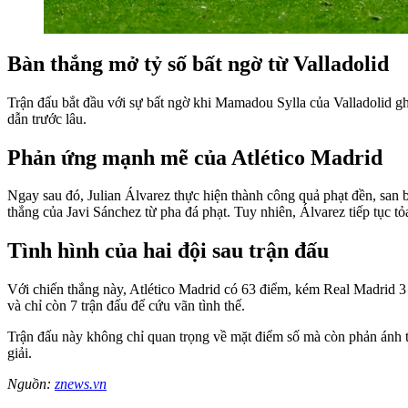
Bàn thắng mở tỷ số bất ngờ từ Valladolid
Trận đấu bắt đầu với sự bất ngờ khi Mamadou Sylla của Valladolid gh
dẫn trước lâu.
Phản ứng mạnh mẽ của Atlético Madrid
Ngay sau đó, Julian Álvarez thực hiện thành công quả phạt đền, san b
thắng của Javi Sánchez từ pha đá phạt. Tuy nhiên, Álvarez tiếp tục tỏa
Tình hình của hai đội sau trận đấu
Với chiến thắng này, Atlético Madrid có 63 điểm, kém Real Madrid 3
và chỉ còn 7 trận đấu để cứu vãn tình thế.​
Trận đấu này không chỉ quan trọng về mặt điểm số mà còn phản ánh ti
giải.
Nguồn:
znews.vn