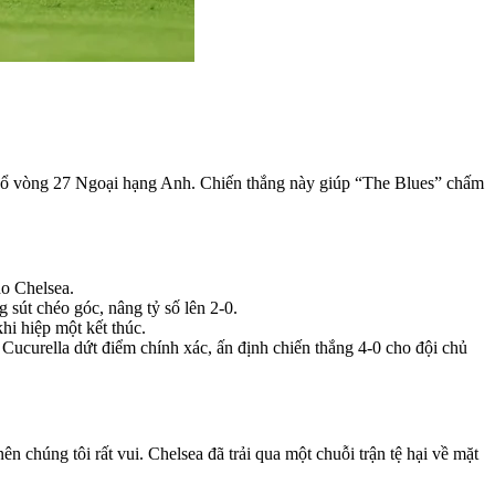
 khổ vòng 27 Ngoại hạng Anh. Chiến thắng này giúp “The Blues” chấm
ho Chelsea.
út chéo góc, nâng tỷ số lên 2-0.
hi hiệp một kết thúc.
 Cucurella dứt điểm chính xác, ấn định chiến thắng 4-0 cho đội chủ
 chúng tôi rất vui. Chelsea đã trải qua một chuỗi trận tệ hại về mặt