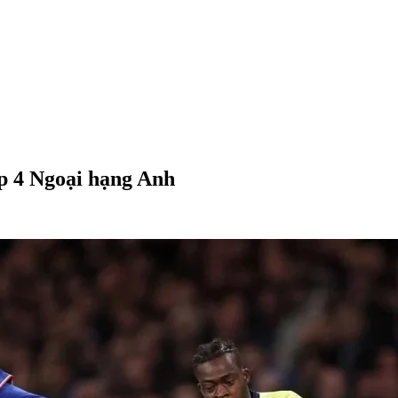
op 4 Ngoại hạng Anh