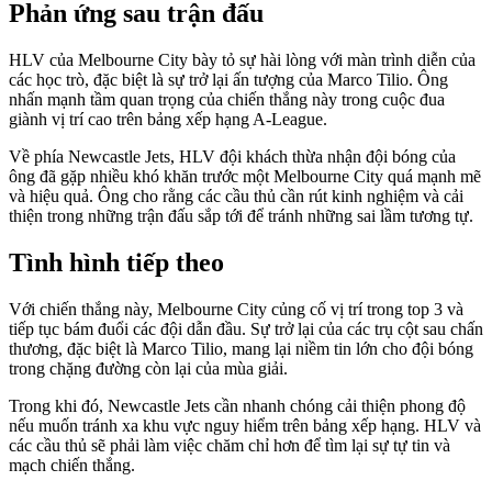
Phản ứng sau trận đấu
HLV của Melbourne City bày tỏ sự hài lòng với màn trình diễn của
các học trò, đặc biệt là sự trở lại ấn tượng của Marco Tilio. Ông
nhấn mạnh tầm quan trọng của chiến thắng này trong cuộc đua
giành vị trí cao trên bảng xếp hạng A-League.​
Về phía Newcastle Jets, HLV đội khách thừa nhận đội bóng của
ông đã gặp nhiều khó khăn trước một Melbourne City quá mạnh mẽ
và hiệu quả. Ông cho rằng các cầu thủ cần rút kinh nghiệm và cải
thiện trong những trận đấu sắp tới để tránh những sai lầm tương tự.​
Tình hình tiếp theo
Với chiến thắng này, Melbourne City củng cố vị trí trong top 3 và
tiếp tục bám đuổi các đội dẫn đầu. Sự trở lại của các trụ cột sau chấn
thương, đặc biệt là Marco Tilio, mang lại niềm tin lớn cho đội bóng
trong chặng đường còn lại của mùa giải.​
Trong khi đó, Newcastle Jets cần nhanh chóng cải thiện phong độ
nếu muốn tránh xa khu vực nguy hiểm trên bảng xếp hạng. HLV và
các cầu thủ sẽ phải làm việc chăm chỉ hơn để tìm lại sự tự tin và
mạch chiến thắng.​