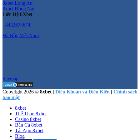
8xbet Long An
8xbet Đồng Nai
Liên Hệ 8Xbet
+8432674674
Hà Nội, Việt Nam
Sitemap
Copyright 2026 ©
8xbet |
Điều Khoản và Điều Kiện
|
Chính sách
bảo mật
8xbet
Thể Thao 8xbet
Casino 8xbet
Bắn Cá 8xbet
Tải App 8xbet
Blog