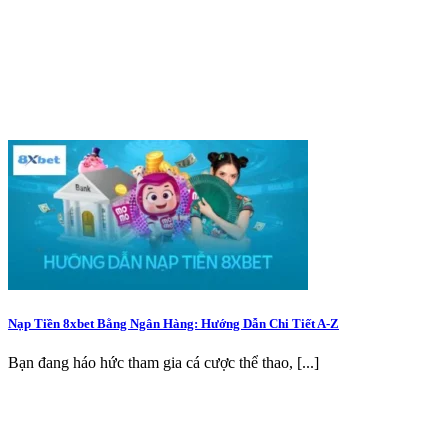
Nạp Tiền 8xbet Bằng Ngân Hàng: Hướng Dẫn Chi Tiết A-Z
Bạn đang háo hức tham gia cá cược thể thao, [...]