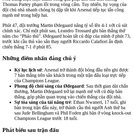
Thomas Partey phạm lỗi trong vòng cấm. Tuy nhiên, hy vọng của
đội chủ nhà nhanh chóng bị dập tắt khi Arsenal tiếp tục tấn công
mạnh mẽ trong hiệp hai.
Phút 47, đội trưởng Martin Ødegaard nâng tỷ số lên 4-1 với cú sút
chính xác. Chỉ một phút sau, Leandro Trossard ghi bàn thắng thứ
năm cho “Pháo thủ”. Ødegaard hoàn tất cú đúp của mình ở phút 73,
trước khi cầu thủ vào sân thay người Riccardo Calafiori ấn định
chiến thắng 7-1 ở phút 85.
Những điểm nhấn đáng chú ý
Kỷ lục lịch sử
: Arsenal trở thành đội bóng đầu tiên ghi được
7 bàn thắng trên sân khách trong một trận đấu loại trực tiếp
của Champions League.
Phong độ chói sáng của Ødegaard
: Sau thời gian dài chấn
thương, Martin Ødegaard trở lại mạnh mẽ với cú đúp bàn
thắng, góp phần quan trọng vào chiến thắng của đội nhà. ​
Sự tỏa sáng của tài năng trẻ
: Ethan Nwaneri, 17 tuổi, ghi
bàn trong trận đấu này, trở thành cầu thủ người Anh thứ ba
sau Jude Bellingham và Phil Foden ghi bàn ở vòng knock-out
Champions League trước 18 tuổi.
Phát biểu sau trận đấu