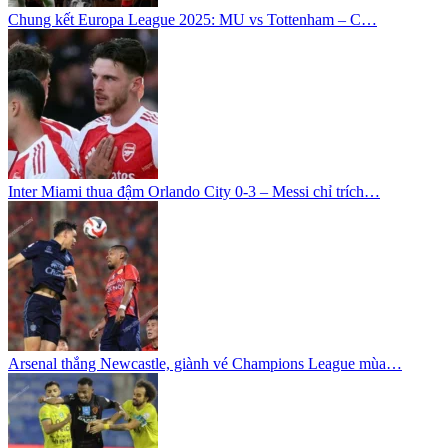
Chung kết Europa League 2025: MU vs Tottenham – C…
Inter Miami thua đậm Orlando City 0-3 – Messi chỉ trích…
Arsenal thắng Newcastle, giành vé Champions League mùa…