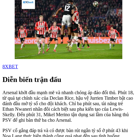
8XBET
Diễn biến trận đấu
Arsenal khởi đầu mạnh mẽ và nhanh chóng áp đảo đối thủ. Phút 18,
từ quả tạt chính xác của Declan Rice, hậu vệ Jurrien Timber bật cao
đánh đầu mở tỷ số cho đội khách. Chỉ ba phút sau, tài năng trẻ
Ethan Nwaneri nhân đôi cách biệt sau pha kiến tạo của Lewis-
Skelly. Đến phút 31, Mikel Merino tận dụng sai lầm của hàng thủ
PSV để ghi bàn thứ ba cho Arsenal.
PSV cố gắng đáp trả và có được bàn rút ngắn tỷ số ở phút 43 khi
Noa Lang thực hiện thành công quả phạt đền sau tình huống