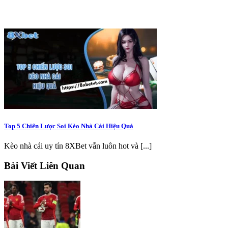
Top 5 Chiến Lược Soi Kèo Nhà Cái Hiệu Quả
Kèo nhà cái uy tín 8XBet vẫn luôn hot và [...]
Bài Viết Liên Quan