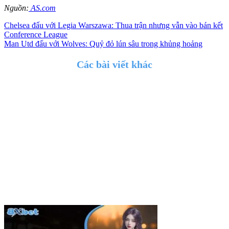
Nguồn:
AS.com
Chelsea đấu với Legia Warszawa: Thua trận nhưng vẫn vào bán kết
Conference League
Man Utd đấu với Wolves: Quỷ đỏ lún sâu trong khủng hoảng​
Các bài viết khác