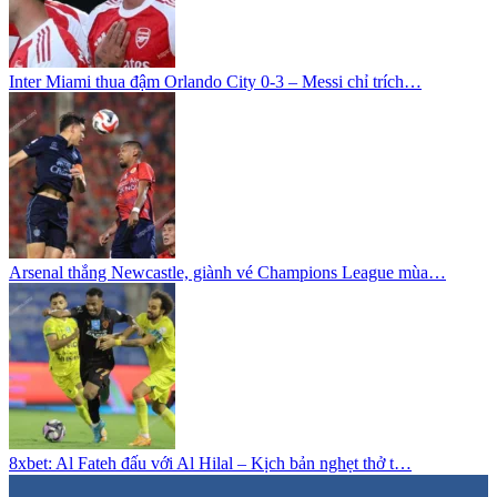
Inter Miami thua đậm Orlando City 0-3 – Messi chỉ trích…
Arsenal thắng Newcastle, giành vé Champions League mùa…
8xbet: Al Fateh đấu với Al Hilal – Kịch bản nghẹt thở t…