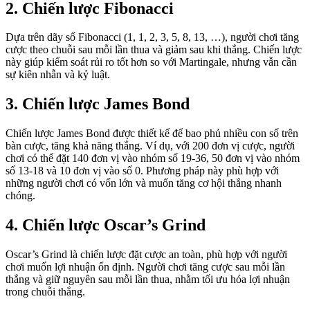
2. Chiến lược Fibonacci
Dựa trên dãy số Fibonacci (1, 1, 2, 3, 5, 8, 13, …), người chơi tăng
cược theo chuỗi sau mỗi lần thua và giảm sau khi thắng. Chiến lược
này giúp kiểm soát rủi ro tốt hơn so với Martingale, nhưng vẫn cần
sự kiên nhẫn và kỷ luật.​
3. Chiến lược James Bond
Chiến lược James Bond được thiết kế để bao phủ nhiều con số trên
bàn cược, tăng khả năng thắng. Ví dụ, với 200 đơn vị cược, người
chơi có thể đặt 140 đơn vị vào nhóm số 19-36, 50 đơn vị vào nhóm
số 13-18 và 10 đơn vị vào số 0. Phương pháp này phù hợp với
những người chơi có vốn lớn và muốn tăng cơ hội thắng nhanh
chóng.​
4. Chiến lược Oscar’s Grind
Oscar’s Grind là chiến lược đặt cược an toàn, phù hợp với người
chơi muốn lợi nhuận ổn định. Người chơi tăng cược sau mỗi lần
thắng và giữ nguyên sau mỗi lần thua, nhằm tối ưu hóa lợi nhuận
trong chuỗi thắng.​