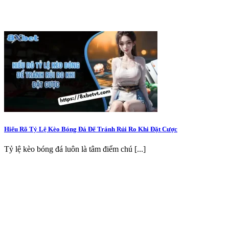
Hiểu Rõ Tỷ Lệ Kèo Bóng Đá Để Tránh Rủi Ro Khi Đặt Cược
Tỷ lệ kèo bóng đá luôn là tâm điểm chú [...]