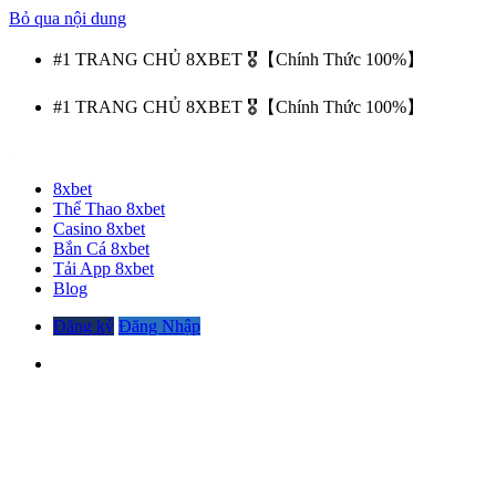
Bỏ qua nội dung
#1 TRANG CHỦ 8XBET 🎖️【Chính Thức 100%】
#1 TRANG CHỦ 8XBET 🎖️【Chính Thức 100%】
8xbet
Thể Thao 8xbet
Casino 8xbet
Bắn Cá 8xbet
Tải App 8xbet
Blog
Đăng ký
Đăng Nhập