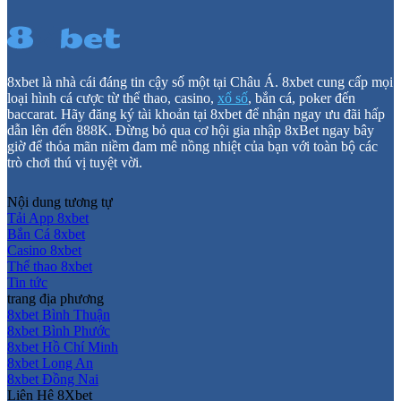
8xbet là nhà cái đáng tin cậy số một tại Châu Á. 8xbet cung cấp mọi
loại hình cá cược từ thể thao, casino,
xổ số
, bắn cá, poker đến
baccarat. Hãy đăng ký tài khoản tại 8xbet để nhận ngay ưu đãi hấp
dẫn lên đến 888K. Đừng bỏ qua cơ hội gia nhập 8xBet ngay bây
giờ để thỏa mãn niềm đam mê nồng nhiệt của bạn với toàn bộ các
trò chơi thú vị tuyệt vời.
Nội dung tương tự
Tải App 8xbet
Bắn Cá 8xbet
Casino 8xbet
Thể thao 8xbet
Tin tức
trang địa phương
8xbet Bình Thuận
8xbet Bình Phước
8xbet Hồ Chí Minh
8xbet Long An
8xbet Đồng Nai
Liên Hệ 8Xbet