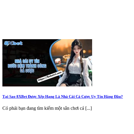
Tại Sao 8XBet Được Xếp Hạng Là Nhà Cái Cá Cược Uy Tín Hàng Đầu?
Có phải bạn đang tìm kiếm một sân chơi cá [...]