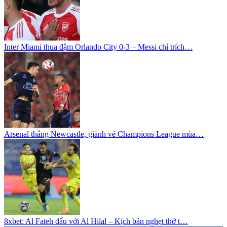
Inter Miami thua đậm Orlando City 0-3 – Messi chỉ trích…
Arsenal thắng Newcastle, giành vé Champions League mùa…
8xbet: Al Fateh đấu với Al Hilal – Kịch bản nghẹt thở t…