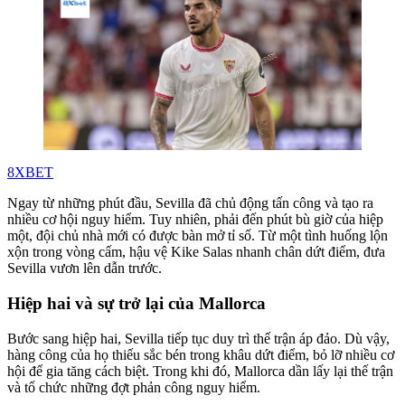
8XBET
Ngay từ những phút đầu, Sevilla đã chủ động tấn công và tạo ra
nhiều cơ hội nguy hiểm. Tuy nhiên, phải đến phút bù giờ của hiệp
một, đội chủ nhà mới có được bàn mở tỉ số. Từ một tình huống lộn
xộn trong vòng cấm, hậu vệ Kike Salas nhanh chân dứt điểm, đưa
Sevilla vươn lên dẫn trước.
Hiệp hai và sự trở lại của Mallorca
Bước sang hiệp hai, Sevilla tiếp tục duy trì thế trận áp đảo. Dù vậy,
hàng công của họ thiếu sắc bén trong khâu dứt điểm, bỏ lỡ nhiều cơ
hội để gia tăng cách biệt. Trong khi đó, Mallorca dần lấy lại thế trận
và tổ chức những đợt phản công nguy hiểm.