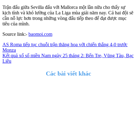
Trận đấu giữa Sevilla đấu với Mallorca một lần nữa cho thấy sự
kịch tính và khó lường của La Liga mùa giải năm nay. Cả hai đội sẽ
cần nỗ lực hơn trong những vòng đấu tiếp theo để đạt được mục
tiêu của mình.
Source link:-
baomoi.com
AS Roma tiếp tục chuỗi trận thăng hoa với chiến thắng 4-0 trước
Monza
Kết quả xổ số miền Nam ngày 25 tháng 2: Bến Tre, Vũng Tàu, Bạc
Liêu
Các bài viết khác