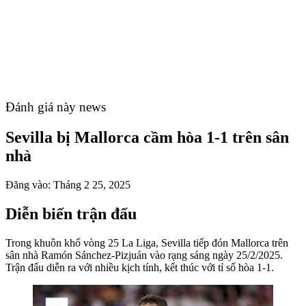
Đánh giá này news
Sevilla bị Mallorca cầm hòa 1-1 trên sân
nhà
Đăng vào:
Tháng 2 25, 2025
Diễn biến trận đấu
Trong khuôn khổ vòng 25 La Liga, Sevilla tiếp đón Mallorca trên
sân nhà Ramón Sánchez-Pizjuán vào rạng sáng ngày 25/2/2025.
Trận đấu diễn ra với nhiều kịch tính, kết thúc với tỉ số hòa 1-1.