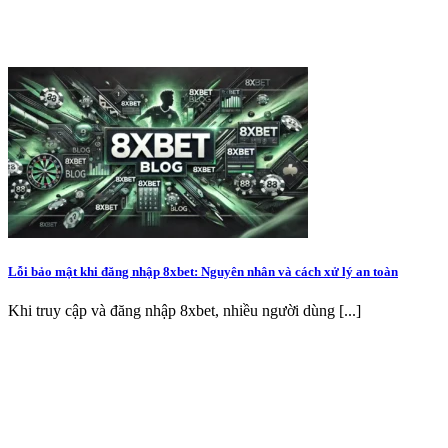
Lỗi bảo mật khi đăng nhập 8xbet: Nguyên nhân và cách xử lý an toàn
Khi truy cập và đăng nhập 8xbet, nhiều người dùng [...]