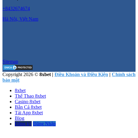
+8432674674
Hà Nội, Việt Nam
Sitemap
Copyright 2026 ©
8xbet |
Điều Khoản và Điều Kiện
|
Chính sách
bảo mật
8xbet
Thể Thao 8xbet
Casino 8xbet
Bắn Cá 8xbet
Tải App 8xbet
Blog
Đăng ký
Đăng Nhập