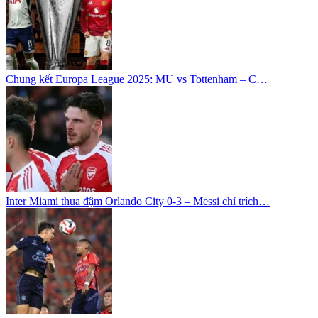
Chung kết Europa League 2025: MU vs Tottenham – C…
Inter Miami thua đậm Orlando City 0-3 – Messi chỉ trích…