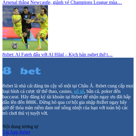
Arsenal thắng Newcastle, giành vé Champions League mùa…
8xbet: Al Fateh đấu với Al Hilal – Kịch bản nghẹt thở t…
8xbet là nhà cái đáng tin cậy số một tại Châu Á. 8xbet cung cấp mọi
loại hình cá cược từ thể thao, casino,
xổ số
, bắn cá, poker đến
baccarat. Hãy đăng ký tài khoản tại 8xbet để nhận ngay ưu đãi hấp
dẫn lên đến 888K. Đừng bỏ qua cơ hội gia nhập 8xBet ngay bây
giờ để thỏa mãn niềm đam mê nồng nhiệt của bạn với toàn bộ các
trò chơi thú vị tuyệt vời.
Nội dung tương tự
Tải App 8xbet