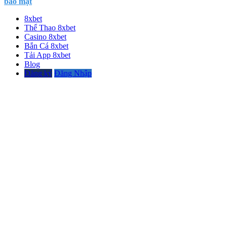
bảo mật
8xbet
Thể Thao 8xbet
Casino 8xbet
Bắn Cá 8xbet
Tải App 8xbet
Blog
Đăng ký
Đăng Nhập