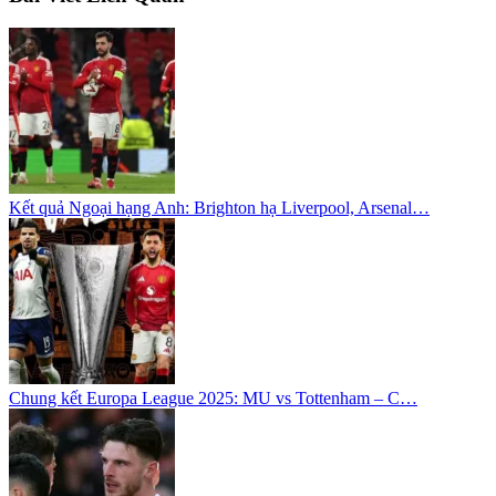
Kết quả Ngoại hạng Anh: Brighton hạ Liverpool, Arsenal…
Chung kết Europa League 2025: MU vs Tottenham – C…