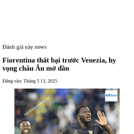
Đánh giá này news
Fiorentina thất bại trước Venezia, hy
vọng châu Âu mờ dần
Đăng vào:
Tháng 5 13, 2025