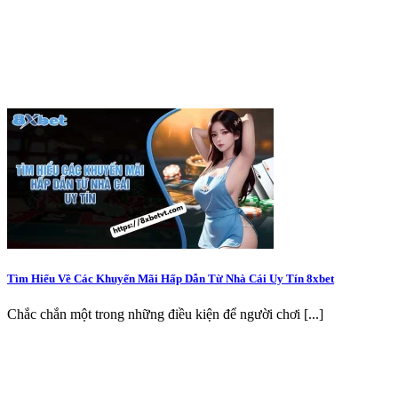
Tìm Hiểu Về Các Khuyến Mãi Hấp Dẫn Từ Nhà Cái Uy Tín 8xbet
Chắc chắn một trong những điều kiện để người chơi [...]