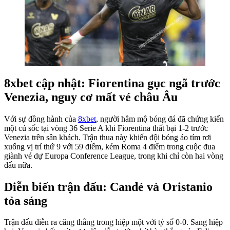
8xbet cập nhật: Fiorentina gục ngã trước
Venezia, nguy cơ mất vé châu Âu
Với sự đồng hành của
8xbet
, người hâm mộ bóng đá đã chứng kiến
một cú sốc tại vòng 36 Serie A khi Fiorentina thất bại 1-2 trước
Venezia trên sân khách. Trận thua này khiến đội bóng áo tím rơi
xuống vị trí thứ 9 với 59 điểm, kém Roma 4 điểm trong cuộc đua
giành vé dự Europa Conference League, trong khi chỉ còn hai vòng
đấu nữa.
Diễn biến trận đấu: Candé và Oristanio
tỏa sáng
Trận đấu diễn ra căng thẳng trong hiệp một với tỷ số 0-0. Sang hiệp