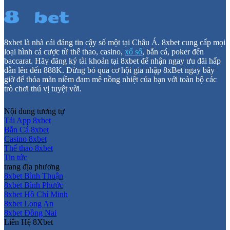
8xbet là nhà cái đáng tin cậy số một tại Châu Á. 8xbet cung cấp mọi
loại hình cá cược từ thể thao, casino,
xổ số
, bắn cá, poker đến
baccarat. Hãy đăng ký tài khoản tại 8xbet để nhận ngay ưu đãi hấp
dẫn lên đến 888K. Đừng bỏ qua cơ hội gia nhập 8xBet ngay bây
giờ để thỏa mãn niềm đam mê nồng nhiệt của bạn với toàn bộ các
trò chơi thú vị tuyệt vời.
Nội dung tương tự
Tải App 8xbet
Bắn Cá 8xbet
Casino 8xbet
Thể thao 8xbet
Tin tức
trang địa phương
8xbet Bình Thuận
8xbet Bình Phước
8xbet Hồ Chí Minh
8xbet Long An
8xbet Đồng Nai
Liên Hệ 8Xbet