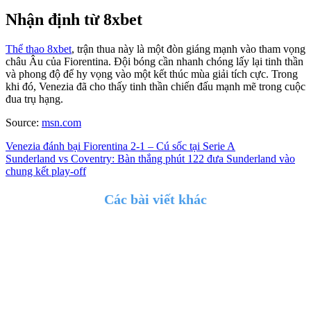
Nhận định từ 8xbet
Thể thao 8xbet
, trận thua này là một đòn giáng mạnh vào tham vọng
châu Âu của Fiorentina. Đội bóng cần nhanh chóng lấy lại tinh thần
và phong độ để hy vọng vào một kết thúc mùa giải tích cực. Trong
khi đó, Venezia đã cho thấy tinh thần chiến đấu mạnh mẽ trong cuộc
đua trụ hạng.
Source:
msn.com
Venezia đánh bại Fiorentina 2-1 – Cú sốc tại Serie A
Sunderland vs Coventry: Bàn thắng phút 122 đưa Sunderland vào
chung kết play-off
Các bài viết khác